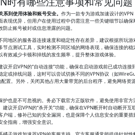
PN时有哪些注意事项和常见问题
接关系到使用体验和账号安全。
作为一款专为游戏加速设计的VPN
方面表现优异，但用户在使用过程中仍需注意一些关键细节以确保
效防止账号被封或信息泄露的问题。
。不同地区的服务器连接速度和稳定性存在差异，建议根据所玩游
多节点测试工具，实时检测不同区域的网络表现，确保连接的稳
以有效减少卡顿和掉线的发生频率，提升整体游戏体验。
建议开启VPN的“自动连接”功能，确保在启动游戏前已成功连接
或掉线问题，这时可以尝试切换不同的VPN协议（如WireGu
境的配置。另外，关闭其他占用大量带宽的后台程序，避免网络资
私保护也是不可忽视的。务必下载官方正版软件，避免使用非官方
建议开启VPN的“杀开关”功能，确保在VPN断开时自动断开互
N客户端，修补已知的安全漏洞，也是保障个人信息安全的重要措
安全指南，增强安全意识。
系橘子游戏加速器VPN的客服支持。官方客服通常能提供针对性