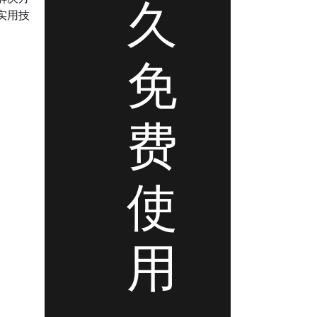
久
实用技
免
费
使
用