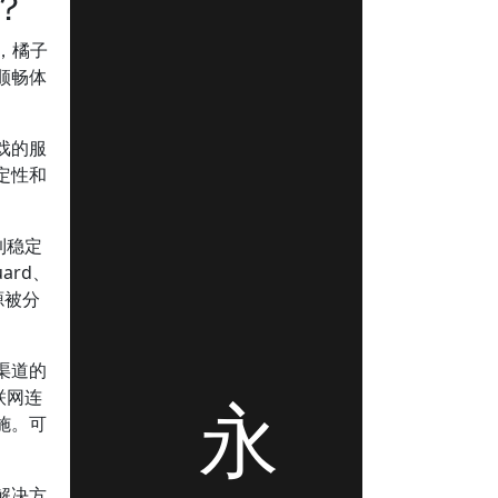
？
，橘子
顺畅体
戏的服
定性和
到稳定
ard、
源被分
渠道的
永
联网连
施。可
解决方