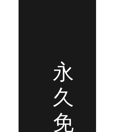
永
久
免